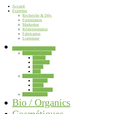
Accueil
Expertise
Recherche & Dév.
Formulation
Marketing
Réglementation
Fabrication
Logistique
Compléments Alimentaires
Les formes sèches
Capsule
Comprimé
Gélule
Stick
Les formes liquides
Ampoule
Flacon
Unicadose®
Réglementation
Bio / Organics
Cosmétiques