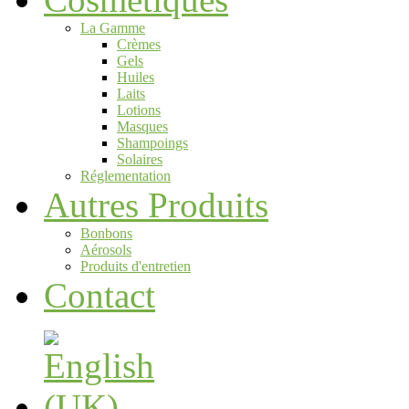
La Gamme
Crèmes
Gels
Huiles
Laits
Lotions
Masques
Shampoings
Solaires
Réglementation
Autres Produits
Bonbons
Aérosols
Produits d'entretien
Contact